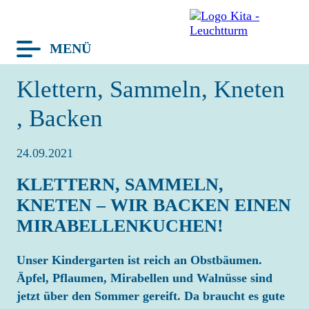
MENÜ
avigation
Klettern, Sammeln, Kneten
berspringen
TERMINE
, Backen
BLOG
24.09.2021
LEUCHTTURM
KLETTERN, SAMMELN,
HAUS
KNETEN – WIR BACKEN EINEN
GRUPPEN
MIRABELLENKUCHEN!
TEAM
KONZEPT
Unser Kindergarten ist reich an Obstbäumen.
KITA-TAG
Äpfel, Pflaumen, Mirabellen und Walnüsse sind
FRAGEN
jetzt über den Sommer gereift. Da braucht es gute