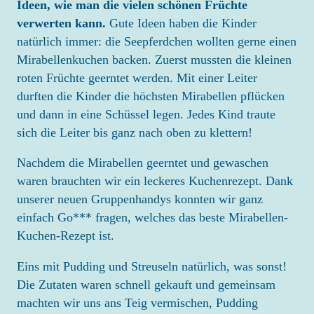
Ideen, wie man die vielen schönen Früchte
verwerten kann.
Gute Ideen haben die Kinder
ELTERN
natürlich immer: die Seepferdchen wollten gerne einen
ANMELDUNG
Mirabellenkuchen backen. Zuerst mussten die kleinen
EINGEWÖHNUNG
roten Früchte geerntet werden. Mit einer Leiter
durften die Kinder die höchsten Mirabellen pflücken
ELTERNMITARBEIT
und dann in eine Schüssel legen. Jedes Kind traute
ELTERNBEIRAT
sich die Leiter bis ganz nach oben zu klettern!
DOWNLOAD
Nachdem die Mirabellen geerntet und gewaschen
waren brauchten wir ein leckeres Kuchenrezept. Dank
KARRIERE
unserer neuen Gruppenhandys konnten wir ganz
einfach Go*** fragen, welches das beste Mirabellen-
SPENDEN
Kuchen-Rezept ist.
KONTAKT
Eins mit Pudding und Streuseln natürlich, was sonst!
Die Zutaten waren schnell gekauft und gemeinsam
machten wir uns ans Teig vermischen, Pudding