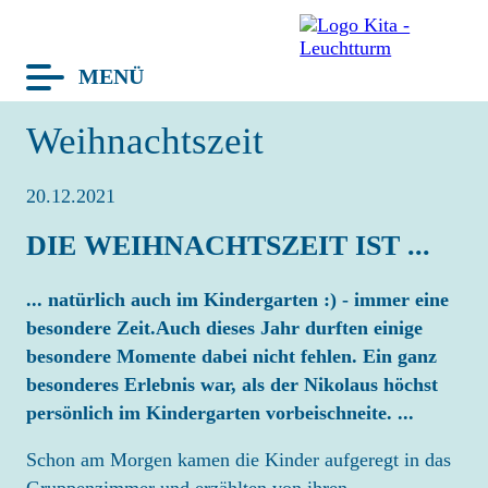
MENÜ
avigation
Weihnachtszeit
berspringen
TERMINE
20.12.2021
BLOG
DIE WEIHNACHTSZEIT IST ...
LEUCHTTURM
HAUS
... natürlich auch im Kindergarten :) - immer eine
GRUPPEN
besondere Zeit.Auch dieses Jahr durften einige
besondere Momente dabei nicht fehlen. Ein ganz
TEAM
besonderes Erlebnis war, als der Nikolaus höchst
KONZEPT
persönlich im Kindergarten vorbeischneite. ...
KITA-TAG
Schon am Morgen kamen die Kinder aufgeregt in das
FRAGEN