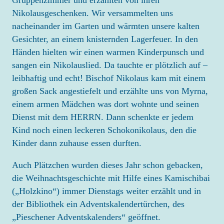
Gruppenzimmer und erzählten von ihren
Nikolausgeschenken. Wir versammelten uns
ELTERN
nacheinander im Garten und wärmten unsere kalten
ANMELDUNG
Gesichter, an einem knisternden Lagerfeuer. In den
Händen hielten wir einen warmen Kinderpunsch und
EINGEWÖHNUNG
sangen ein Nikolauslied. Da tauchte er plötzlich auf –
ELTERNMITARBEIT
leibhaftig und echt! Bischof Nikolaus kam mit einem
ELTERNBEIRAT
großen Sack angestiefelt und erzählte uns von Myrna,
einem armen Mädchen was dort wohnte und seinen
DOWNLOAD
Dienst mit dem HERRN. Dann schenkte er jedem
Kind noch einen leckeren Schokonikolaus, den die
KARRIERE
Kinder dann zuhause essen durften.
SPENDEN
Auch Plätzchen wurden dieses Jahr schon gebacken,
die Weihnachtsgeschichte mit Hilfe eines Kamischibai
KONTAKT
(„Holzkino“) immer Dienstags weiter erzählt und in
der Bibliothek ein Adventskalendertürchen, des
„Pieschener Adventskalenders“ geöffnet.