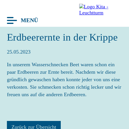
MENÜ
avigation
Erdbeerernte in der Krippe
berspringen
TERMINE
25.05.2023
BLOG
In unserem Wasserschnecken Beet waren schon ein
LEUCHTTURM
paar Erdbeeren zur Ernte bereit. Nachdem wir diese
HAUS
gründlich gewaschen haben konnte jeder von uns eine
GRUPPEN
verkosten. Sie schmecken schon richtig lecker und wir
freuen uns auf die anderen Erdbeeren.
TEAM
KONZEPT
KITA-TAG
FRAGEN
Zurück zur Übersicht