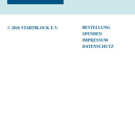
ELTERN
ANMELDUNG
Navigation
BESTELLUNG
© 2026
STARTBLOCK E.V.
EINGEWÖHNUNG
überspringen
SPENDEN
IMPRESSUM
ELTERNMITARBEIT
DATENSCHUTZ
ELTERNBEIRAT
DOWNLOAD
KARRIERE
SPENDEN
KONTAKT