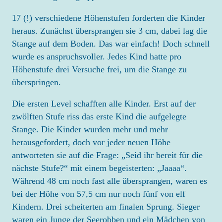
17 (!) verschiedene Höhenstufen forderten die Kinder
ELTERN
heraus. Zunächst übersprangen sie 3 cm, dabei lag die
ANMELDUNG
Stange auf dem Boden. Das war einfach! Doch schnell
EINGEWÖHNUNG
wurde es anspruchsvoller. Jedes Kind hatte pro
Höhenstufe drei Versuche frei, um die Stange zu
ELTERNMITARBEIT
überspringen.
ELTERNBEIRAT
Die ersten Level schafften alle Kinder. Erst auf der
DOWNLOAD
zwölften Stufe riss das erste Kind die aufgelegte
Stange. Die Kinder wurden mehr und mehr
KARRIERE
herausgefordert, doch vor jeder neuen Höhe
antworteten sie auf die Frage: „Seid ihr bereit für die
SPENDEN
nächste Stufe?“ mit einem begeisterten: „Jaaaa“.
Während 48 cm noch fast alle übersprangen, waren es
KONTAKT
bei der Höhe von 57,5 cm nur noch fünf von elf
Kindern. Drei scheiterten am finalen Sprung. Sieger
waren ein Junge der Seerobben und ein Mädchen von