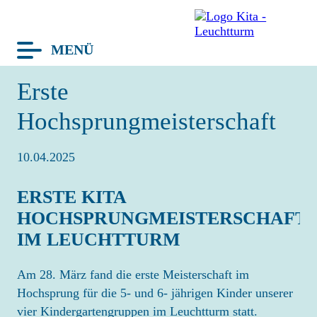
MENÜ
avigation
Erste
berspringen
TERMINE
Hochsprungmeisterschaft
BLOG
10.04.2025
LEUCHTTURM
HAUS
ERSTE KITA
GRUPPEN
HOCHSPRUNGMEISTERSCHAFT
TEAM
IM LEUCHTTURM
KONZEPT
Am 28. März fand die erste Meisterschaft im
KITA-TAG
Hochsprung für die 5- und 6- jährigen Kinder unserer
FRAGEN
vier Kindergartengruppen im Leuchtturm statt.