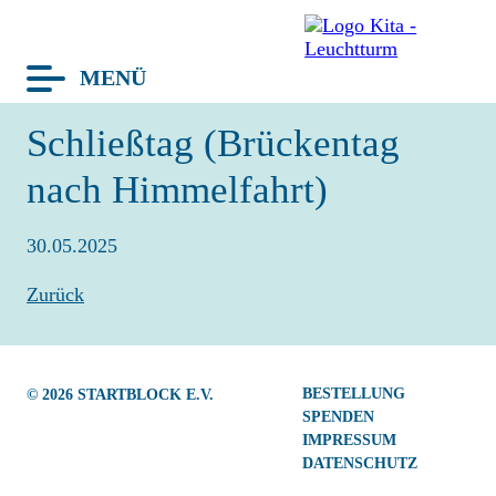
MENÜ
avigation
Schließtag (Brückentag
berspringen
TERMINE
nach Himmelfahrt)
BLOG
30.05.2025
LEUCHTTURM
Zurück
HAUS
GRUPPEN
TEAM
Navigation
BESTELLUNG
© 2026
STARTBLOCK E.V.
KONZEPT
überspringen
SPENDEN
KITA-TAG
IMPRESSUM
DATENSCHUTZ
FRAGEN