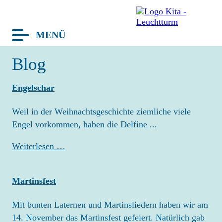
MENÜ
avigation
Blog
berspringen
TERMINE
Engelschar
BLOG
Weil in der Weihnachtsgeschichte ziemliche viele
LEUCHTTURM
Engel vorkommen, haben die Delfine ...
HAUS
Engelschar
Weiterlesen …
GRUPPEN
TEAM
KONZEPT
Martinsfest
KITA-TAG
Mit bunten Laternen und Martinsliedern haben wir am
FRAGEN
14. November das Martinsfest gefeiert. Natürlich gab