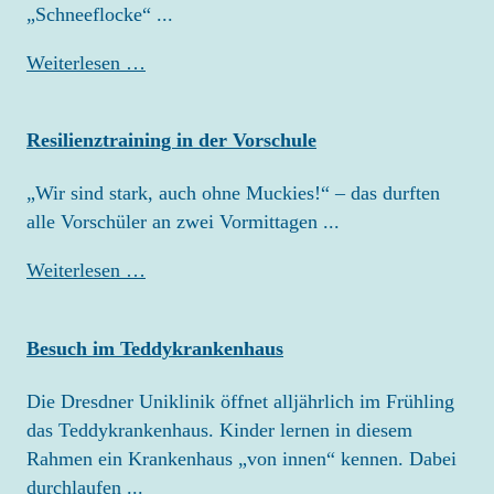
„Schneeflocke“ ...
Kindertag
Weiterlesen …
mit
Schafen
Resilienztraining in der Vorschule
„Wir sind stark, auch ohne Muckies!“ – das durften
alle Vorschüler an zwei Vormittagen ...
Resilienztraining
Weiterlesen …
in
der
Besuch im Teddykrankenhaus
Vorschule
Die Dresdner Uniklinik öffnet alljährlich im Frühling
das Teddykrankenhaus. Kinder lernen in diesem
Rahmen ein Krankenhaus „von innen“ kennen. Dabei
durchlaufen ...