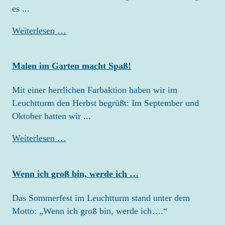
es ...
ELTERN
Martinsfest
Weiterlesen …
ANMELDUNG
EINGEWÖHNUNG
Malen im Garten macht Spaß!
ELTERNMITARBEIT
ELTERNBEIRAT
Mit einer herrlichen Farbaktion haben wir im
Leuchtturm den Herbst begrüßt: Im September und
DOWNLOAD
Oktober hatten wir ...
Malen
Weiterlesen …
KARRIERE
im
SPENDEN
Garten
Wenn ich groß bin, werde ich …
macht
KONTAKT
Spaß!
Das Sommerfest im Leuchtturm stand unter dem
Motto: „Wenn ich groß bin, werde ich….“