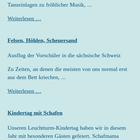
Tanzeinlagen zu fröhlicher Musik, ...
Wenn
Weiterlesen …
ich
groß
Felsen, Höhlen, Scheuersand
bin,
werde
Ausflug der Vorschüler in die sächsische Schweiz
ich
…
Zu Zeiten, an denen die meisten von uns normal erst
aus dem Bett kriechen, ...
Felsen,
Weiterlesen …
Höhlen,
Scheuersand
Kindertag mit Schafen
Unseren Leuchtturm-Kindertag haben wir in diesem
Jahr mit besonderen Gästen gefeiert. Schafmama